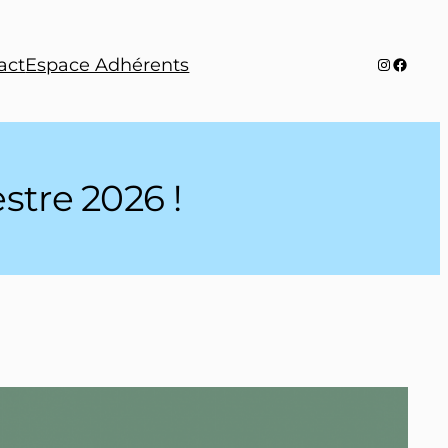
Instagra
Faceb
act
Espace Adhérents
stre 2026 !