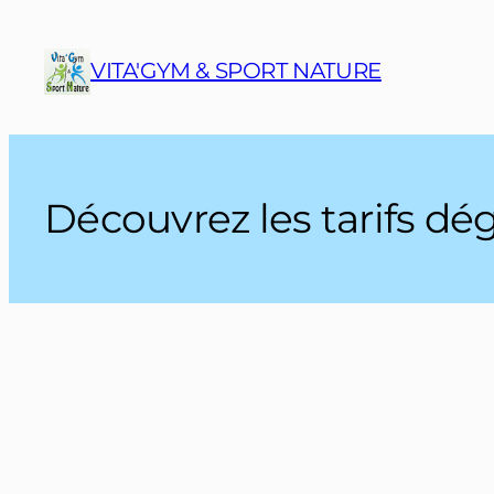
Aller
au
VITA'GYM & SPORT NATURE
contenu
Découvrez les tarifs dé