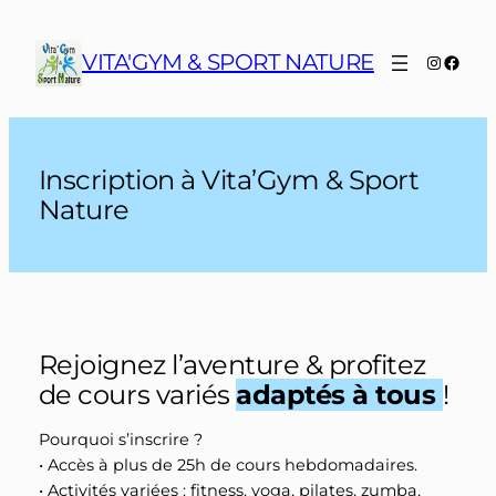
Aller
au
VITA'GYM & SPORT NATURE
Instagr
Face
contenu
Inscription à Vita’Gym & Sport
Nature
Rejoignez l’aventure & profitez
de cours variés
adaptés à tous
!
Pourquoi s’inscrire ?
•
Accès à plus de 25h de cours hebdomadaires.
•
Activités variées : fitness, yoga, pilates, zumba,