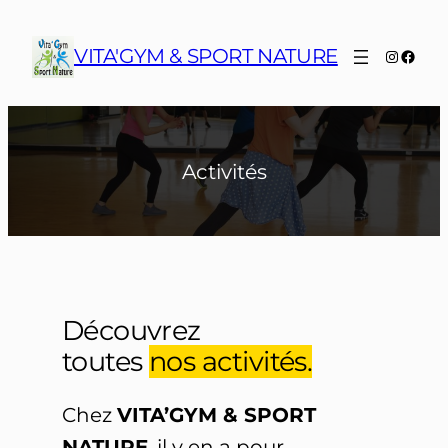
Aller
au
VITA'GYM & SPORT NATURE
Instagr
Face
contenu
Activités
Découvrez
toutes
nos activité
s
.
Chez
VITA’GYM & SPORT
NATURE
, il y en a pour