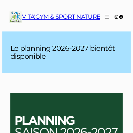
Aller
au
VITA'GYM & SPORT NATURE
Instagr
Face
contenu
Le planning 2026-2027 bientôt
disponible